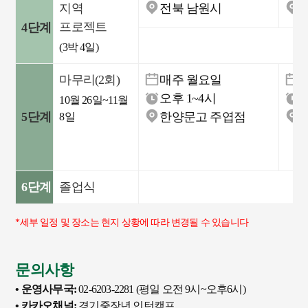
지역
전북 남원시
프로젝트
4단계
9
(3박 4일)
마무리(2회)
매주 월요일
오후 1~4시
10월 26일~11월
5단계
한양문고 주엽점
8일
(
6단계
졸업식
*세부 일정 및 장소는 현지 상황에 따라 변경될 수 있습니다
문의사항
• 운영사무국:
02-6203-2281 (평일 오전 9시~오후6시)
• 카카오채널:
경기중장년 인턴캠프