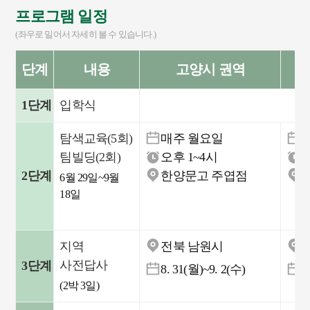
프로그램 일정
(좌우로 밀어서 자세히 볼 수 있습니다.)
단계
내용
고양시 권역
1단계
입학식
탐색교육(5회)
매주 월요일
팀빌딩(2회)
오후 1~4시
2단계
한양문고 주엽점
6월 29일~9월
(
18일
지역
전북 남원시
사전답사
3단계
8. 31(월)~9. 2(수)
9
(2박 3일)